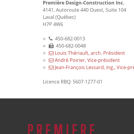
Première Design-Construction Inc.
4141, Autoroute 440 Ouest, Suite 104
Laval (Québec)
H7P 4W6
450-682-0013
450-682-0048
Louis Thériault, arch. Président
André Poirier, Vice-président
Jean-François Lessard, ing., Vice-p
Licence RBQ: 5607-1277-01